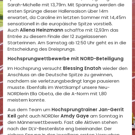
Sarah-Michelle mit 13,79m. Mit Spannung werden die
ersten Sprünge dieser Hallensaison über 14m
erwartet, da Caroline im letzten Sommer mit 14,45m
sensationell in die europäische Spitze vorstieß.
Auch
Aliena Heinzmann
schaffte mit 12,93m das
Entrée zu diesem Finale der 12 zugelassenen
Starterinnen. Am Samstag ab 12:50 Uhr geht es in die
Entscheidung des Dreisprungs.
Hochsprungwettbewerbe mit NORD-Beteiligung
Im Hochsprung versucht
Blessing Enatoh
wieder den
Anschluss an die Deutsche Spitze zu gewinnen,
nachdem sie verletzungsbedingt lange pausieren
musste. Ebenfalls im Wettkampf unsere Neu-
NORDlerin Ella Obeta, die die A-Norm mit 1,80
meistern konnte.
Aus dem Team um
Hochsprungtrainer Jan-Gerrit
Keil
geht auch NORDler
Amdy Gaye
am Sonntag in
den Männerwettbewerb. Fast alle Aktiven stehen
nach der DLV-Bestenliste eng beieinander. Der
sichere Sprung in den jeweiligen ersten Versuchen