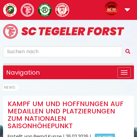
Navigation
NEWS
KAMPF UM UND HOFFNUNGEN AUF
MEDAILLEN UND PLATZIERUNGEN
ZUM NATIONALEN
SAISONHÖHEPUNKT
Erstellt von Bernd Kunze |
26.02.2026
|
LG NORD