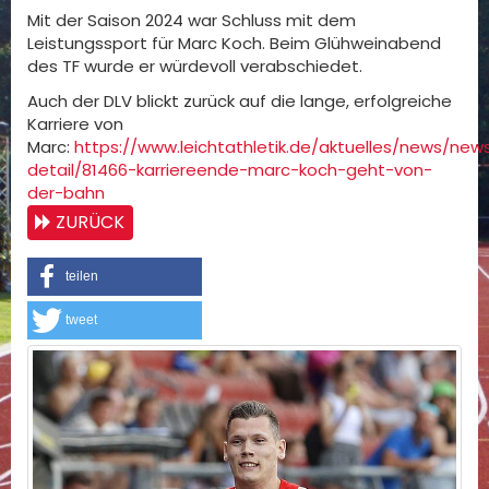
Mit der Saison 2024 war Schluss mit dem
Leistungssport für Marc Koch. Beim Glühweinabend
des TF wurde er würdevoll verabschiedet.
Auch der DLV blickt zurück auf die lange, erfolgreiche
Karriere von
Marc:
https://www.leichtathletik.de/aktuelles/news/new
detail/81466-karriereende-marc-koch-geht-von-
der-bahn
ZURÜCK
teilen
tweet