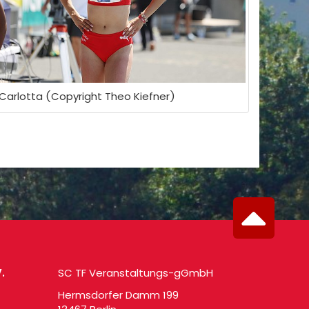
Carlotta (Copyright Theo Kiefner)
.
SC TF Veranstaltungs-gGmbH
Hermsdorfer Damm 199