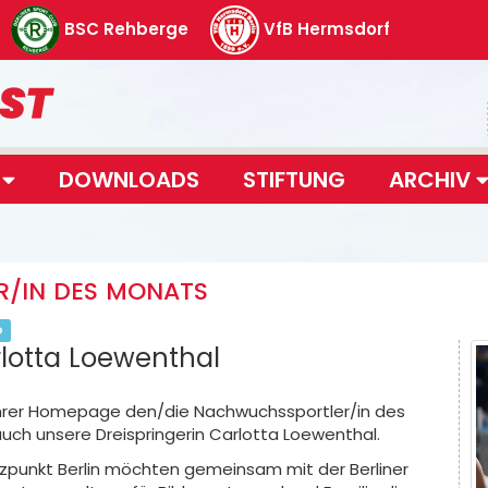
BSC Rehberge
VfB Hermsdorf
T
DOWNLOADS
STIFTUNG
ARCHIV
/IN DES MONATS
D
lotta Loewenthal
ihrer Homepage den/die Nachwuchssportler/in des
ch unsere Dreispringerin Carlotta Loewenthal.
zpunkt Berlin möchten gemeinsam mit der Berliner