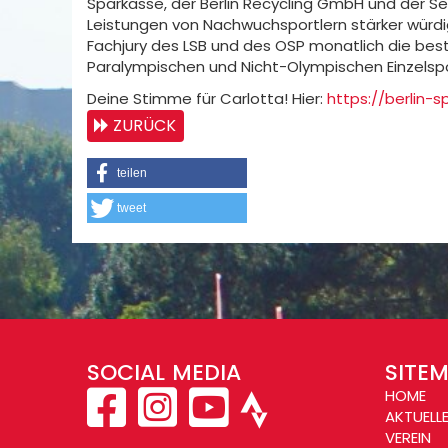
Sparkasse, der Berlin Recycling GmbH und der Se
Leistungen von Nachwuchsportlern stärker würdig
Fachjury des LSB und des OSP monatlich die bes
Paralympischen und Nicht-Olympischen Einzelsp
Deine Stimme für Carlotta! Hier:
https://berlin
ZURÜCK
teilen
tweet
SOCIAL MEDIA
SITE
HOME
AKTUELL
VEREIN