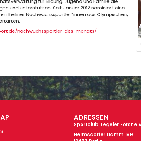
natsverwaltung für Bildung, Jugend und Familie die
en und unterstützen. Seit Januar 2012 nominiert eine
ten Berliner Nachwuchssportler*innen aus Olympischen,
ortarten.
-sport.de/nachwuchssportler-des-monats/
MAP
ADRESSEN
Sportclub Tegeler Forst e.V
ES
Hermsdorfer Damm 199