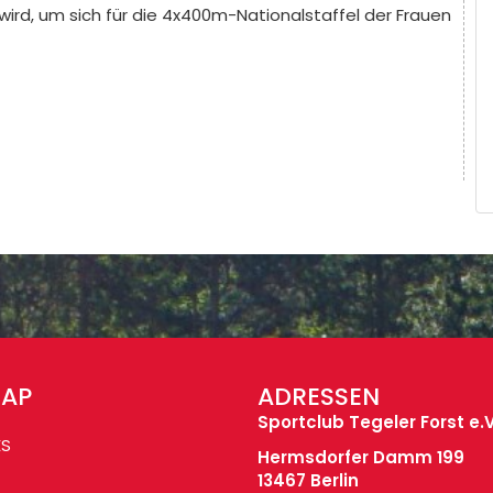
ird, um sich für die 4x400m-Nationalstaffel der Frauen
MAP
ADRESSEN
Sportclub Tegeler Forst e.V
ES
Hermsdorfer Damm 199
13467 Berlin