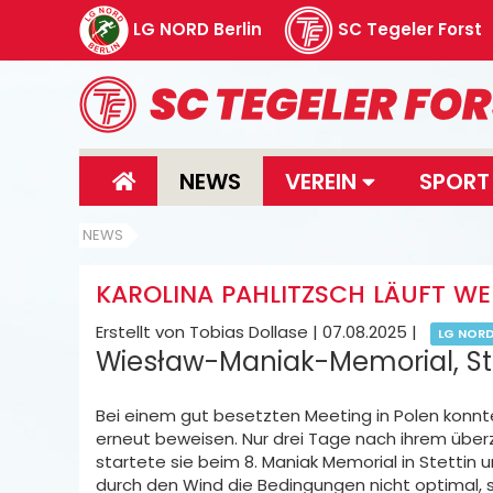
LG NORD Berlin
SC Tegeler Forst
NEWS
VEREIN
SPOR
NEWS
KAROLINA PAHLITZSCH LÄUFT WE
Erstellt von Tobias Dollase |
07.08.2025
|
LG NOR
Wiesław-Maniak-Memorial, Ste
Bei einem gut besetzten Meeting in Polen konnte
erneut beweisen. Nur drei Tage nach ihrem überz
startete sie beim 8. Maniak Memorial in Stettin u
durch den Wind die Bedingungen nicht optimal, s