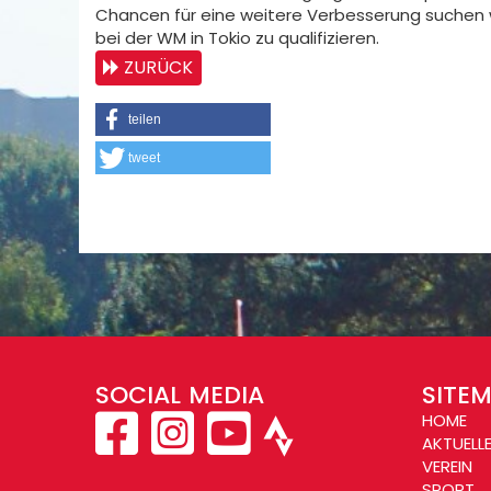
Chancen für eine weitere Verbesserung suchen w
bei der WM in Tokio zu qualifizieren.
ZURÜCK
teilen
tweet
SOCIAL MEDIA
SITE
HOME
AKTUELL
VEREIN
SPORT