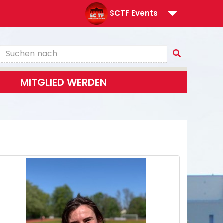
SCTF Events
MITGLIED WERDEN