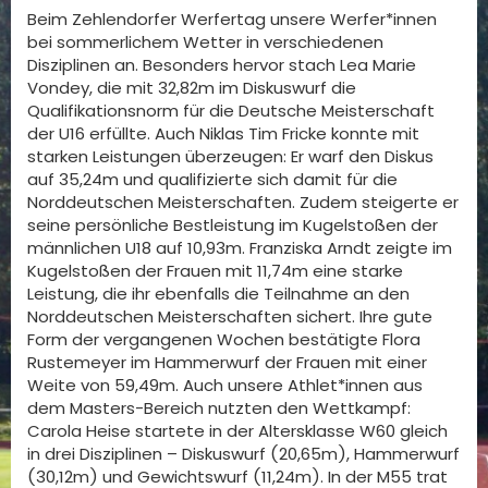
Beim Zehlendorfer Werfertag unsere Werfer*innen
bei sommerlichem Wetter in verschiedenen
Disziplinen an. Besonders hervor stach Lea Marie
Vondey, die mit 32,82m im Diskuswurf die
Qualifikationsnorm für die Deutsche Meisterschaft
der U16 erfüllte. Auch Niklas Tim Fricke konnte mit
starken Leistungen überzeugen: Er warf den Diskus
auf 35,24m und qualifizierte sich damit für die
Norddeutschen Meisterschaften. Zudem steigerte er
seine persönliche Bestleistung im Kugelstoßen der
männlichen U18 auf 10,93m. Franziska Arndt zeigte im
Kugelstoßen der Frauen mit 11,74m eine starke
Leistung, die ihr ebenfalls die Teilnahme an den
Norddeutschen Meisterschaften sichert. Ihre gute
Form der vergangenen Wochen bestätigte Flora
Rustemeyer im Hammerwurf der Frauen mit einer
Weite von 59,49m. Auch unsere Athlet*innen aus
dem Masters-Bereich nutzten den Wettkampf:
Carola Heise startete in der Altersklasse W60 gleich
in drei Disziplinen – Diskuswurf (20,65m), Hammerwurf
(30,12m) und Gewichtswurf (11,24m). In der M55 trat