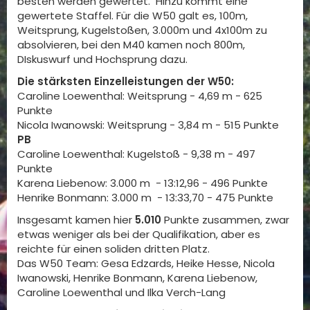
besten werden gewertet. Hinzu kommt eine
gewertete Staffel. Für die W50 galt es, 100m,
Weitsprung, Kugelstoßen, 3.000m und 4x100m zu
absolvieren, bei den M40 kamen noch 800m,
DIskuswurf und Hochsprung dazu.
Die stärksten Einzelleistungen der W50:
Caroline Loewenthal: Weitsprung - 4,69 m - 625
Punkte
Nicola Iwanowski: Weitsprung - 3,84 m - 515 Punkte
PB
Caroline Loewenthal: Kugelstoß - 9,38 m - 497
Punkte
Karena Liebenow: 3.000 m - 13:12,96 - 496 Punkte
Henrike Bonmann: 3.000 m - 13:33,70 - 475 Punkte
Insgesamt kamen hier
5.010
Punkte zusammen, zwar
etwas weniger als bei der Qualifikation, aber es
reichte für einen soliden dritten Platz.
Das W50 Team: Gesa Edzards, Heike Hesse, Nicola
Iwanowski, Henrike Bonmann, Karena Liebenow,
Caroline Loewenthal und Ilka Verch-Lang