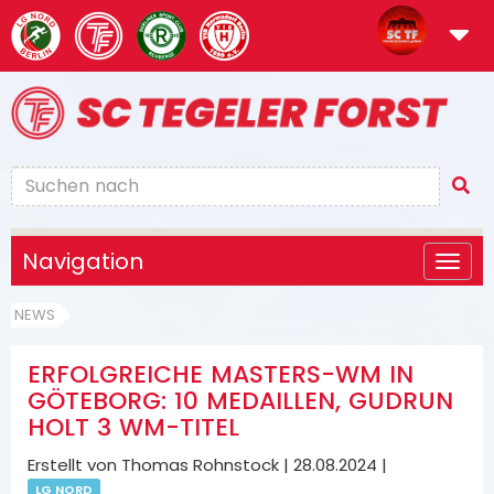
Navigation
NEWS
ERFOLGREICHE MASTERS-WM IN
GÖTEBORG: 10 MEDAILLEN, GUDRUN
HOLT 3 WM-TITEL
Erstellt von Thomas Rohnstock |
28.08.2024
|
LG NORD