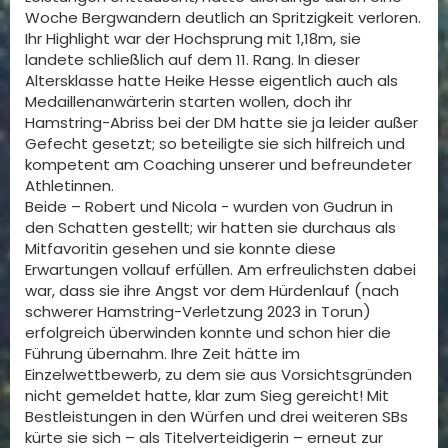
Woche Bergwandern deutlich an Spritzigkeit verloren.
Ihr Highlight war der Hochsprung mit 1,18m, sie
landete schließlich auf dem 11. Rang. In dieser
Altersklasse hatte Heike Hesse eigentlich auch als
Medaillenanwärterin starten wollen, doch ihr
Hamstring-Abriss bei der DM hatte sie ja leider außer
Gefecht gesetzt; so beteiligte sie sich hilfreich und
kompetent am Coaching unserer und befreundeter
Athletinnen.
Beide – Robert und Nicola - wurden von Gudrun in
den Schatten gestellt; wir hatten sie durchaus als
Mitfavoritin gesehen und sie konnte diese
Erwartungen vollauf erfüllen. Am erfreulichsten dabei
war, dass sie ihre Angst vor dem Hürdenlauf (nach
schwerer Hamstring-Verletzung 2023 in Torun)
erfolgreich überwinden konnte und schon hier die
Führung übernahm. Ihre Zeit hätte im
Einzelwettbewerb, zu dem sie aus Vorsichtsgründen
nicht gemeldet hatte, klar zum Sieg gereicht! Mit
Bestleistungen in den Würfen und drei weiteren SBs
kürte sie sich – als Titelverteidigerin – erneut zur