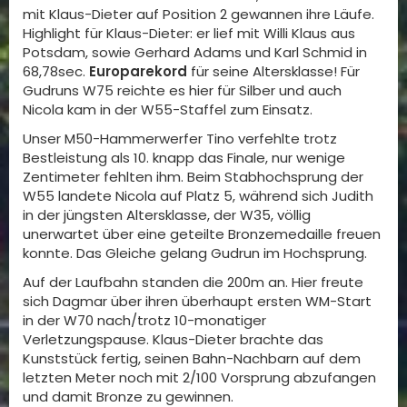
mit Klaus-Dieter auf Position 2 gewannen ihre Läufe.
Highlight für Klaus-Dieter: er lief mit Willi Klaus aus
Potsdam, sowie Gerhard Adams und Karl Schmid in
68,78sec.
Europarekord
für seine Altersklasse! Für
Gudruns W75 reichte es hier für Silber und auch
Nicola kam in der W55-Staffel zum Einsatz.
Unser M50-Hammerwerfer Tino verfehlte trotz
Bestleistung als 10. knapp das Finale, nur wenige
Zentimeter fehlten ihm. Beim Stabhochsprung der
W55 landete Nicola auf Platz 5, während sich Judith
in der jüngsten Altersklasse, der W35, völlig
unerwartet über eine geteilte Bronzemedaille freuen
konnte. Das Gleiche gelang Gudrun im Hochsprung.
Auf der Laufbahn standen die 200m an. Hier freute
sich Dagmar über ihren überhaupt ersten WM-Start
in der W70 nach/trotz 10-monatiger
Verletzungspause. Klaus-Dieter brachte das
Kunststück fertig, seinen Bahn-Nachbarn auf dem
letzten Meter noch mit 2/100 Vorsprung abzufangen
und damit Bronze zu gewinnen.