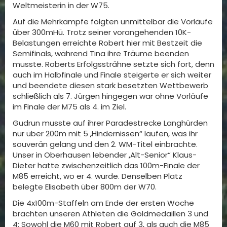
Weltmeisterin in der W75.
Auf die Mehrkämpfe folgten unmittelbar die Vorläufe
über 300mHü. Trotz seiner vorangehenden 10K-
Belastungen erreichte Robert hier mit Bestzeit die
Semifinals, während Tina ihre Träume beenden
musste. Roberts Erfolgssträhne setzte sich fort, denn
auch im Halbfinale und Finale steigerte er sich weiter
und beendete diesen stark besetzten Wettbewerb
schließlich als 7. Jürgen hingegen war ohne Vorläufe
im Finale der M75 als 4. im Ziel.
Gudrun musste auf ihrer Paradestrecke Langhürden
nur über 200m mit 5 „Hindernissen“ laufen, was ihr
souverän gelang und den 2. WM-Titel einbrachte.
Unser in Oberhausen lebender „Alt-Senior“ Klaus-
Dieter hatte zwischenzeitlich das 100m-Finale der
M85 erreicht, wo er 4. wurde. Denselben Platz
belegte Elisabeth über 800m der W70.
Die 4x100m-Staffeln am Ende der ersten Woche
brachten unseren Athleten die Goldmedaillen 3 und
4: Sowohl die M60 mit Robert auf 3, als auch die M85