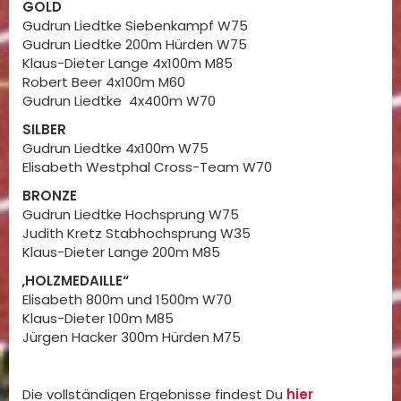
GOLD
Gudrun Liedtke Siebenkampf W75
Gudrun Liedtke 200m Hürden W75
Klaus-Dieter Lange 4x100m M85
Robert Beer 4x100m M60
Gudrun Liedtke 4x400m W70
SILBER
Gudrun Liedtke 4x100m W75
Elisabeth Westphal Cross-Team W70
BRONZE
Gudrun Liedtke Hochsprung W75
Judith Kretz Stabhochsprung W35
Klaus-Dieter Lange 200m M85
„
HOLZMEDAILLE“
Elisabeth 800m und 1500m W70
Klaus-Dieter 100m M85
Jürgen Hacker 300m Hürden M75
Die vollständigen Ergebnisse findest Du
hier