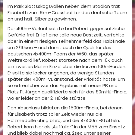
Im Park Slottsskogsvallen neben dem Stadion trat
Elisabeth zum 6km-Crosslauf für das deutsche Team
an und half, Silber zu gewinnen.
Der 400m-Vorlauf setzte bei Robert gegensätzliche
Gefühle frei: Er lief eine tolle neue Bestzeit, verfehlte
aber in einem riesigen Teilnehmerfeld das Halbfinale
um 2/10sec – und damit auch die Quali für das
deutschen 4x400m-Team der W60, das später
Weltrekord lief. Robert startete nach dem 10K auch
ein zweites Mal im Einzel über die kurzen 100mHürden.
Er sollte sie locker angehen, da wenige Stunden
später der 400m-VL anstand, der Priorität hatte; um
so erfreulicher war das Ergebnis mit neuer PB und
Platz 11. Jürgen qualifizierte sich für das 80mHü-Finale,
wo er leider an der 2. Hürde stürzte.
Den Abschluss bildeten die 1500m-Finals, bei denen
für Elisabeth trotz toller Zeit wieder nur die
Holzmedaille übrig blieb, und die 4x400m-Staffeln.
Robert kam hier als „Auffüller“ in der M55 zum Einsatz
und blieb dabei nochmal ca. 2sec unter seiner