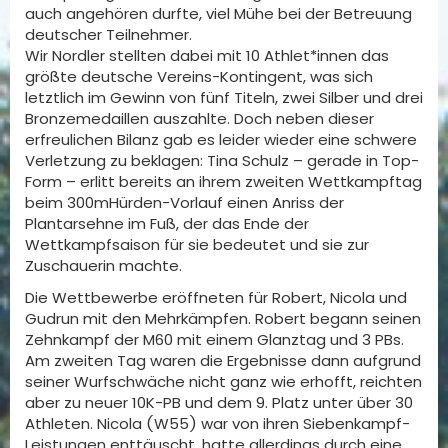
auch angehören durfte, viel Mühe bei der Betreuung
deutscher Teilnehmer.
Wir Nordler stellten dabei mit 10 Athlet*innen das
größte deutsche Vereins-Kontingent, was sich
letztlich im Gewinn von fünf Titeln, zwei Silber und drei
Bronzemedaillen auszahlte. Doch neben dieser
erfreulichen Bilanz gab es leider wieder eine schwere
Verletzung zu beklagen: Tina Schulz – gerade in Top-
Form – erlitt bereits an ihrem zweiten Wettkampftag
beim 300mHürden-Vorlauf einen Anriss der
Plantarsehne im Fuß, der das Ende der
Wettkampfsaison für sie bedeutet und sie zur
Zuschauerin machte.
Die Wettbewerbe eröffneten für Robert, Nicola und
Gudrun mit den Mehrkämpfen. Robert begann seinen
Zehnkampf der M60 mit einem Glanztag und 3 PBs.
Am zweiten Tag waren die Ergebnisse dann aufgrund
seiner Wurfschwäche nicht ganz wie erhofft, reichten
aber zu neuer 10K-PB und dem 9. Platz unter über 30
Athleten. Nicola (W55) war von ihren Siebenkampf-
Leistungen enttäuscht, hatte allerdings durch eine