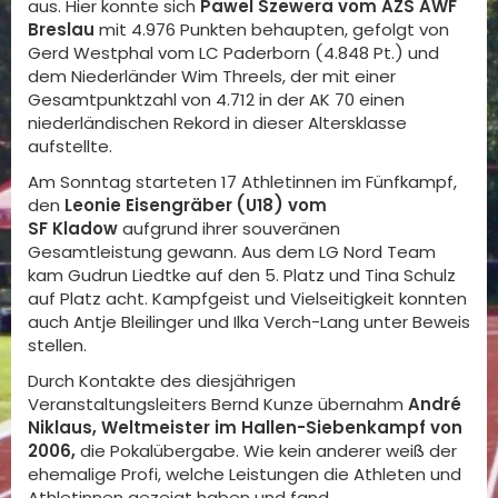
aus. Hier konnte sich
Pawel Szewera vom AZS AWF
Breslau
mit 4.976 Punkten behaupten, gefolgt von
Gerd Westphal vom LC Paderborn (4.848 Pt.) und
dem Niederländer Wim Threels, der mit einer
Gesamtpunktzahl von 4.712 in der AK 70 einen
niederländischen Rekord in dieser Altersklasse
aufstellte.
Am Sonntag starteten 17 Athletinnen im Fünfkampf,
den
Leonie Eisengräber (U18)
vom
SF Kladow
aufgrund ihrer souveränen
Gesamtleistung gewann. Aus dem LG Nord Team
kam Gudrun Liedtke auf den 5. Platz und Tina Schulz
auf Platz acht. Kampfgeist und Vielseitigkeit konnten
auch Antje Bleilinger und Ilka Verch-Lang unter Beweis
stellen.
Durch Kontakte des diesjährigen
Veranstaltungsleiters Bernd Kunze übernahm
André
Niklaus, Weltmeister im Hallen-Siebenkampf von
2006,
die Pokalübergabe. Wie kein anderer weiß der
ehemalige Profi, welche Leistungen die Athleten und
Athletinnen gezeigt haben und fand