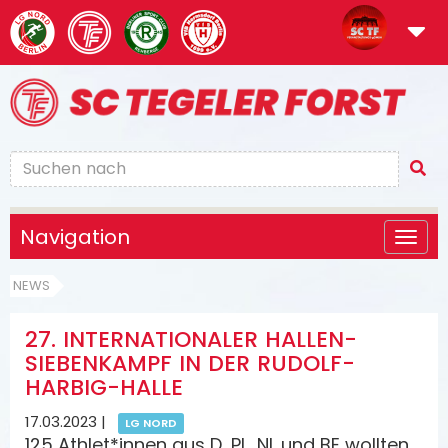
Navigation
NEWS
27. INTERNATIONALER HALLEN-
SIEBENKAMPF IN DER RUDOLF-
HARBIG-HALLE
17.03.2023
|
LG NORD
125 Athlet*innen aus D, PL, NL und BE wollten