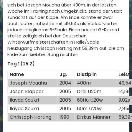
sich bei Joseph Mouaha über 400m. In der letzten
Woche im Training noch umgeknickt, stand der Start
zunächst auf der Kippe. Am Ende konnte er zwar
doch laufen, rutschte mit 49,54s als Vorlaufvierter
jedoch lediglich ins B-Finale. Einen neuen LG-Rekord
stellte zeitgleich bei den Deutschen
Winterwurfmeisterschaften in Halle/Saale
Neuzugang Christoph Harting mit 59,39m auf, die am
Ende zum siebten Rang reichten.
Tag 1 (25.2)
Name
Jg.
Disziplin
Leist
Joseph Mouaha
2004
400m
49,54
Jason Klapper
2005
Drei U20m
14,19
Ilayda Soukri
2005
60Hü U20w
9,02s
Ilayda Soukri
2005
60m U20w
7,85s
Christoph Harting
1990
Diskus Männer
59,3