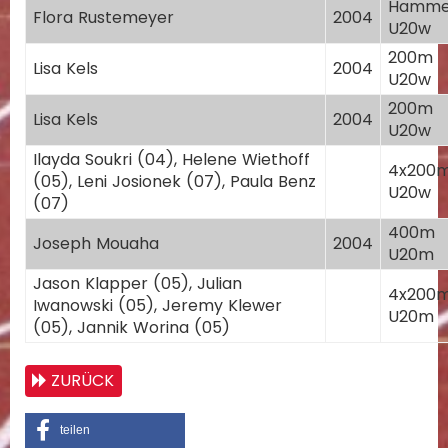
Hamme
Flora Rustemeyer
2004
U20w
200m
Lisa Kels
2004
U20w
200m
Lisa Kels
2004
U20w
Ilayda Soukri (04), Helene Wiethoff
4x200
(05), Leni Josionek (07), Paula Benz
U20w
(07)
400m
Joseph Mouaha
2004
U20m
Jason Klapper (05), Julian
4x200
Iwanowski (05), Jeremy Klewer
U20m
(05), Jannik Worina (05)
ZURÜCK
teilen