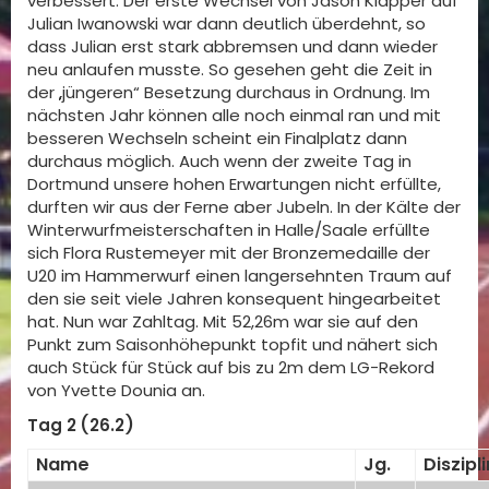
verbessert. Der erste Wechsel von Jason Klapper auf
Julian Iwanowski war dann deutlich überdehnt, so
dass Julian erst stark abbremsen und dann wieder
neu anlaufen musste. So gesehen geht die Zeit in
der „jüngeren“ Besetzung durchaus in Ordnung. Im
nächsten Jahr können alle noch einmal ran und mit
besseren Wechseln scheint ein Finalplatz dann
durchaus möglich. Auch wenn der zweite Tag in
Dortmund unsere hohen Erwartungen nicht erfüllte,
durften wir aus der Ferne aber Jubeln. In der Kälte der
Winterwurfmeisterschaften in Halle/Saale erfüllte
sich Flora Rustemeyer mit der Bronzemedaille der
U20 im Hammerwurf einen langersehnten Traum auf
den sie seit viele Jahren konsequent hingearbeitet
hat. Nun war Zahltag. Mit 52,26m war sie auf den
Punkt zum Saisonhöhepunkt topfit und nähert sich
auch Stück für Stück auf bis zu 2m dem LG-Rekord
von Yvette Dounia an.
Tag 2 (26.2)
Name
Jg.
Diszipli