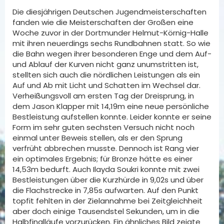
Die diesjährigen Deutschen Jugendmeisterschaften
fanden wie die Meisterschaften der Großen eine
Woche zuvor in der Dortmunder Helmut-Körnig-Halle
mit ihren neuerdings sechs Rundbahnen statt. So wie
die Bahn wegen ihrer besonderen Enge und dem Auf-
und Ablauf der Kurven nicht ganz unumstritten ist,
stellten sich auch die nördlichen Leistungen als ein
Auf und Ab mit Licht und Schatten im Wechsel dar.
Verheißungsvoll am ersten Tag der Dreisprung, in
dem Jason Klapper mit 14,19m eine neue persönliche
Bestleistung aufstellen konnte. Leider konnte er seine
Form im sehr guten sechsten Versuch nicht noch
einmal unter Beweis stellen, als er den Sprung
verfrüht abbrechen musste. Dennoch ist Rang vier
ein optimales Ergebnis; für Bronze hätte es einer
14,53m bedurft. Auch Ilayda Soukri konnte mit zwei
Bestleistungen über die Kurzhürde in 9,02s und über
die Flachstrecke in 7,85s aufwarten. Auf den Punkt
topfit fehlten in der Zielannahme bei Zeitgleichheit
aber doch einige Tausendstel Sekunden, um in die
Halbfinalläufe vorzurücken. Ein ähnliches Bild zeigte