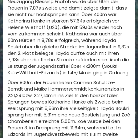
Neuzugang Blessing Enatoh wurde über 60m der
Frauen in 7,87s zweite und damit zeigte damit, dass
sie nicht nur hochspringen kann. Über 400m war
Katharina Hanke in starken 57,64s erfolgreich vor
Helene Wiethoff (U20), die mit 59,10s wieder nach
vorn zu kommen scheint. Katharina war auch über
60m Hürden in 8,78s erfolgreich, während Ilayda
Soukri über die gleiche Strecke im Jugendlauf in 9,32s
den 2. Platz belegte. Ilayda durfte auch mit ihren
7,93s über die flache Strecke zufrieden sein. Auch die
Leistung der Jugendstaffel über 4x200m (Soukri-
Kels-Witthoff-Edzards) in 1:45,04min ging in Ordnung.
Über 800m der Frauen liefen Carmen Schultze-
Berndt und Maike Hammerschmidt konkurrenzlos in
2:21,29 bzw. 2:27,14min ins Ziel. In den horizontalen
Sprüngen bewies Katharina Hanke als Zweite beim
Weitsprung mit 5,56m ihre Vielseitigkeit. Ilayda Soukri
sprang hier mit 5,31m eine neue Bestleistung und Zoé
Chamberlein erreichte 5,05m. Zoé wurde bei den
Frauen 3. im Dreisprung mit 11,64m, während Lotta
Edzards im Jugendwettbewerb mit 11,11m zweite