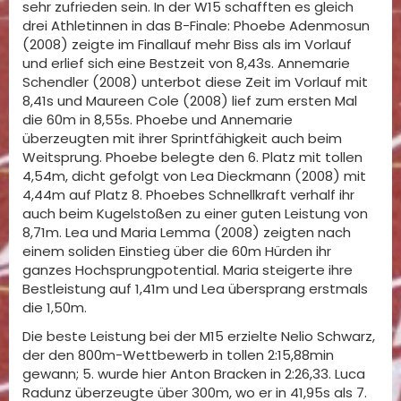
sehr zufrieden sein. In der W15 schafften es gleich
drei Athletinnen in das B-Finale: Phoebe Adenmosun
(2008) zeigte im Finallauf mehr Biss als im Vorlauf
und erlief sich eine Bestzeit von 8,43s. Annemarie
Schendler (2008) unterbot diese Zeit im Vorlauf mit
8,41s und Maureen Cole (2008) lief zum ersten Mal
die 60m in 8,55s. Phoebe und Annemarie
überzeugten mit ihrer Sprintfähigkeit auch beim
Weitsprung. Phoebe belegte den 6. Platz mit tollen
4,54m, dicht gefolgt von Lea Dieckmann (2008) mit
4,44m auf Platz 8. Phoebes Schnellkraft verhalf ihr
auch beim Kugelstoßen zu einer guten Leistung von
8,71m. Lea und Maria Lemma (2008) zeigten nach
einem soliden Einstieg über die 60m Hürden ihr
ganzes Hochsprungpotential. Maria steigerte ihre
Bestleistung auf 1,41m und Lea übersprang erstmals
die 1,50m.
Die beste Leistung bei der M15 erzielte Nelio Schwarz,
der den 800m-Wettbewerb in tollen 2:15,88min
gewann; 5. wurde hier Anton Bracken in 2:26,33. Luca
Radunz überzeugte über 300m, wo er in 41,95s als 7.