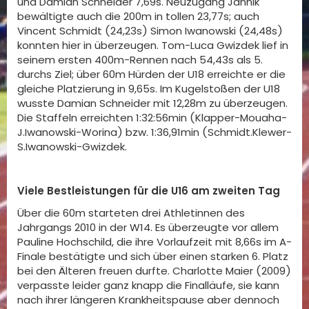
und Damian Schneider 7,69s. Neuzugang Jannik
bewältigte auch die 200m in tollen 23,77s; auch
Vincent Schmidt (24,23s) Simon Iwanowski (24,48s)
konnten hier in überzeugen. Tom-Luca Gwizdek lief in
seinem ersten 400m-Rennen nach 54,43s als 5.
durchs Ziel; über 60m Hürden der U18 erreichte er die
gleiche Platzierung in 9,65s. Im Kugelstoßen der U18
wusste Damian Schneider mit 12,28m zu überzeugen.
Die Staffeln erreichten 1:32:56min (Klapper-Mouaha-
J.Iwanowski-Worina) bzw. 1:36,91min (Schmidt.Klewer-
S.Iwanowski-Gwizdek.
Viele Bestleistungen für die U16 am zweiten Tag
Über die 60m starteten drei Athletinnen des
Jahrgangs 2010 in der W14. Es überzeugte vor allem
Pauline Hochschild, die ihre Vorlaufzeit mit 8,66s im A-
Finale bestätigte und sich über einen starken 6. Platz
bei den Älteren freuen durfte. Charlotte Maier (2009)
verpasste leider ganz knapp die Finalläufe, sie kann
nach ihrer längeren Krankheitspause aber dennoch