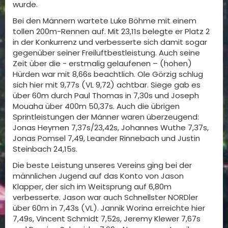
wurde.
Bei den Männern wartete Luke Böhme mit einem
tollen 200m-Rennen auf. Mit 23,11s belegte er Platz 2
in der Konkurrenz und verbesserte sich damit sogar
gegenüber seiner Freiluftbestleistung. Auch seine
Zeit über die - erstmalig gelaufenen – (hohen)
Hürden war mit 8,66s beachtlich. Ole Görzig schlug
sich hier mit 9,77s (VL 9,72) achtbar. Siege gab es
über 60m durch Paul Thomas in 7,30s und Joseph
Mouaha über 400m 50,37s. Auch die übrigen
Sprintleistungen der Männer waren überzeugend:
Jonas Heymen 7,37s/23,42s, Johannes Wuthe 7,37s,
Jonas Pomsel 7,49, Leander Rinnebach und Justin
Steinbach 24,15s.
Die beste Leistung unseres Vereins ging bei der
männlichen Jugend auf das Konto von Jason
Klapper, der sich im Weitsprung auf 6,80m
verbesserte. Jason war auch Schnellster NORDler
über 60m in 7,43s (VL). Jannik Worina erreichte hier
7,49s, Vincent Schmidt 7,52s, Jeremy Klewer 7,67s