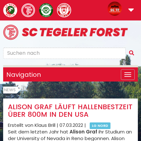
Navigation
NEWS
ALISON GRAF LÄUFT HALLENBESTZEIT
ÜBER 800M IN DEN USA
Erstellt von Klaus Brill |
07.03.2022
|
LG NORD
Seit dem letzten Jahr hat
Alison Graf
ihr Studium an
der University of Nevada in Reno begonnen. Alison