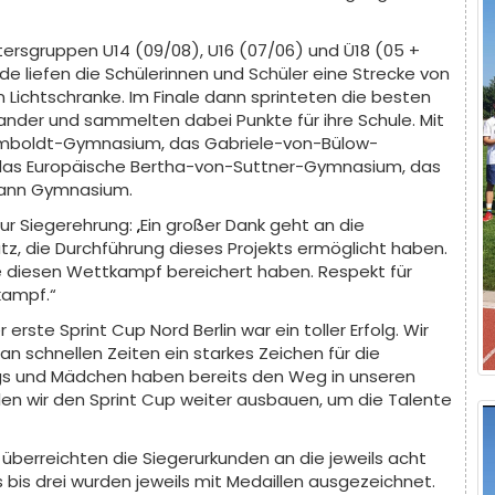
ltersgruppen U14 (09/08), U16 (07/06) und Ü18 (05 +
nde liefen die Schülerinnen und Schüler eine Strecke von
 Lichtschranke. Im Finale dann sprinteten die besten
ander und sammelten dabei Punkte für ihre Schule. Mit
Humboldt-Gymnasium, das Gabriele-von-Bülow-
s Europäische Bertha-von-Suttner-Gymnasium, das
ann Gymnasium.
r Siegerehrung: „Ein großer Dank geht an die
atz, die Durchführung dieses Projekts ermöglicht haben.
die diesen Wettkampf bereichert haben. Respekt für
kampf.“
 erste Sprint Cup Nord Berlin war ein toller Erfolg. Wir
an schnellen Zeiten ein starkes Zeichen für die
ungs und Mädchen haben bereits den Weg in unseren
en wir den Sprint Cup weiter ausbauen, um die Talente
überreichten die Siegerurkunden an die jeweils acht
 bis drei wurden jeweils mit Medaillen ausgezeichnet.