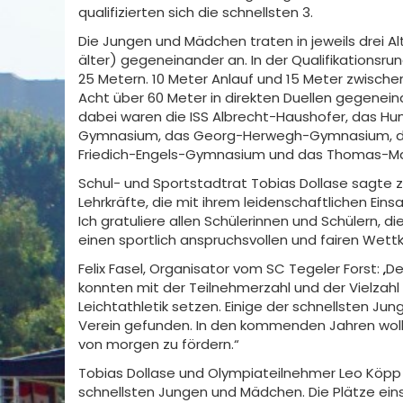
qualifizierten sich die schnellsten 3.
Die Jungen und Mädchen traten in jeweils drei A
älter) gegeneinander an. In der Qualifikationsru
25 Metern. 10 Meter Anlauf und 15 Meter zwischen
Acht über 60 Meter in direkten Duellen gegenein
dabei waren die ISS Albrecht-Haushofer, das 
Gymnasium, das Georg-Herwegh-Gymnasium, da
Friedich-Engels-Gymnasium und das Thomas-M
Schul- und Sportstadtrat Tobias Dollase sagte zu
Lehrkräfte, die mit ihrem leidenschaftlichen Eins
Ich gratuliere allen Schülerinnen und Schülern, 
einen sportlich anspruchsvollen und fairen Wett
Felix Fasel, Organisator vom SC Tegeler Forst: „Der
konnten mit der Teilnehmerzahl und der Vielzahl 
Leichtathletik setzen. Einige der schnellsten J
Verein gefunden. In den kommenden Jahren woll
von morgen zu fördern.“
Tobias Dollase und Olympiateilnehmer Leo Köpp 
schnellsten Jungen und Mädchen. Die Plätze eins