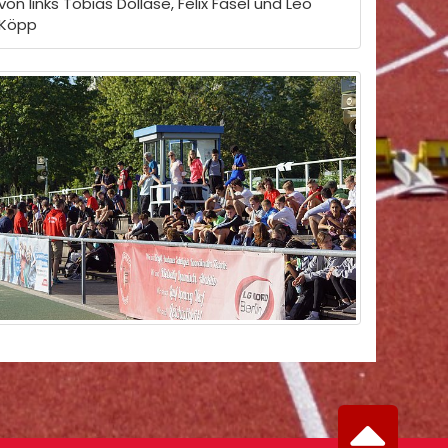
von links Tobias Dollase, Felix Fasel und Leo
Köpp