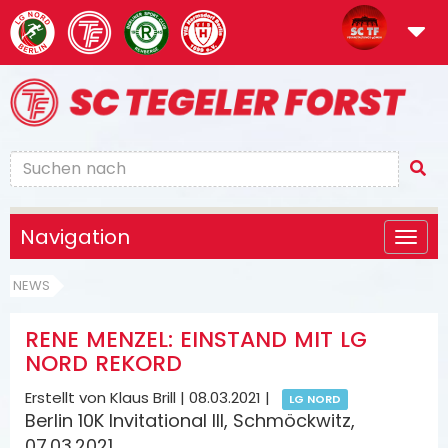
Navigation
NEWS
RENE MENZEL: EINSTAND MIT LG
NORD REKORD
Erstellt von Klaus Brill |
08.03.2021
|
LG NORD
Berlin 10K Invitational III, Schmöckwitz,
07.03.2021