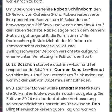
war einfach zu kalt“.
Um 8 Sekunden verfehlte
Rabea Schöneborn
den
LG Rekord von Caterina Granz. Rabea verbesserte
ihre persönliche Bestzeit um 19 Sekunden auf
hervorragende 32:55min. und wurde damit im A-Lauf
der Frauen Sechste. Rabea sagte nach dem Rennen:
„Hat sich gut angefühlt, die Form stimmt.“ Ein
Dankeschön gilt Niels Michalk der für Rabea als
Tempomacher an ihrer Seite lief. Ihre
Zwillingsschwester Deborah verzichtete aufgrund
einer leichten Verletzung im Fuß auf den Start.
Luisa Boschan
startete auch im A-Lauf und lief
ansprechende 34:49 min.
Carmen Schultze-Berndt
verfehlte im B-Lauf ihre Bestzeit um 7 Sekunden und
war mit der Zeit von 36:24 min. sehr zufrieden.
Im B-Lauf der Männer wollte
Lennart Mesecke
um
die 30 Minnten laufen, was ihm auch fast gelang. Die
Zeit von 30:24 min. bedeutet eine Verbesserung
seiner persönlichen Bestzeit um 32 Sekunden.
Dan
Bürger
erwischte keinen guten Tag und war von