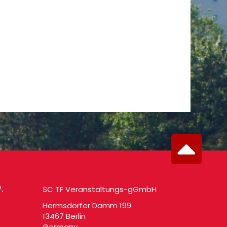
.
SC TF Veranstaltungs-gGmbH
Hermsdorfer Damm 199
13467 Berlin
Germany