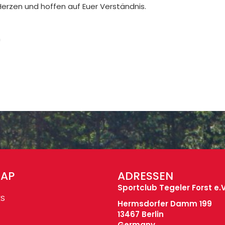
erzen und hoffen auf Euer Verständnis.
n
MAP
ADRESSEN
Sportclub Tegeler Forst e.V
ES
Hermsdorfer Damm 199
13467 Berlin
Germany