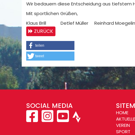
Wir bedauern diese Entscheidung aus tiefstem H
Mit sportlichen Grüßen,
Klaus Brill Detlef Müller Reinhard Moegeli
ZURÜCK
teilen
tweet
SOCIAL MEDIA
SITE
HOME
AKTUELL
VEREIN
SPORT