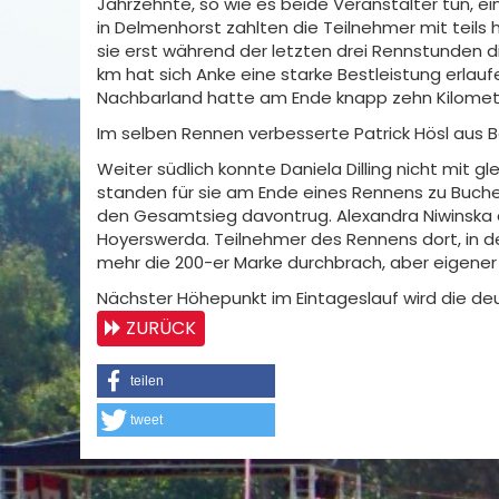
Jahrzehnte, so wie es beide Veranstalter tun, e
in Delmenhorst zahlten die Teilnehmer mit teils
sie erst während der letzten drei Rennstunden d
km hat sich Anke eine starke Bestleistung erlauf
Nachbarland hatte am Ende knapp zehn Kilomete
Im selben Rennen verbesserte Patrick Hösl aus B
Weiter südlich konnte Daniela Dilling nicht mit 
standen für sie am Ende eines Rennens zu Buche
den Gesamtsieg davontrug. Alexandra Niwinska au
Hoyerswerda. Teilnehmer des Rennens dort, in de
mehr die 200-er Marke durchbrach, aber eigener 
Nächster Höhepunkt im Eintageslauf wird die deu
ZURÜCK
teilen
tweet