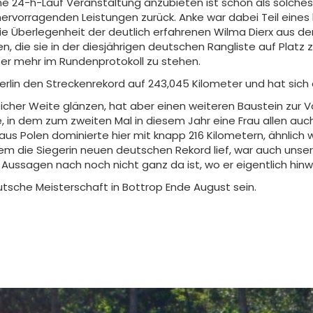
ine 24-h-Lauf Veranstaltung anzubieten ist schon als solche
 hervorragenden Leistungen zurück. Anke war dabei Teil ein
ie Überlegenheit der deutlich erfahrenen Wilma Dierx aus d
en, die sie in der diesjährigen deutschen Rangliste auf Platz
r mehr im Rundenprotokoll zu stehen.
erlin den Streckenrekord auf 243,045 Kilometer und hat sich
gleicher Weite glänzen, hat aber einen weiteren Baustein zur
, in dem zum zweiten Mal in diesem Jahr eine Frau allen au
s Polen dominierte hier mit knapp 216 Kilometern, ähnlich 
m die Siegerin neuen deutschen Rekord lief, war auch unser
Aussagen nach noch nicht ganz da ist, wo er eigentlich hinwo
tsche Meisterschaft in Bottrop Ende August sein.