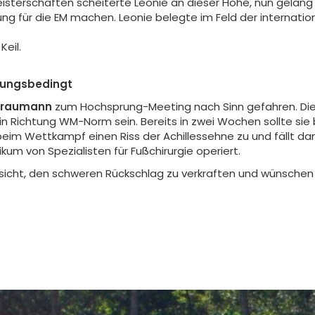
terschaften scheiterte Leonie an dieser Höhe, nun gelang i
ung für die EM machen. Leonie belegte im Feld der internat
Keil.
zungsbedingt
Graumann
zum Hochsprung-Meeting nach Sinn gefahren. Die
 in Richtung WM-Norm sein. Bereits in zwei Wochen sollte sie 
beim Wettkampf einen Riss der Achillessehne zu und fällt da
ikum von Spezialisten für Fußchirurgie operiert.
ersicht, den schweren Rückschlag zu verkraften und wünschen 