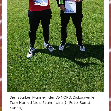
Die "starken Männer" der LG NORD: Diskuswerfer
Tom Han ud Niels Stahr (v.l.n.r.) (Foto: Bernd
Kunze)