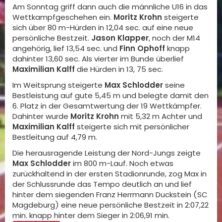
Am Sonntag griff dann auch die männliche U16 in das
Wettkampfgeschehen ein.
Moritz Krohn
steigerte
sich über 80 m-Hürden in 12,04 sec. auf eine neue
persönliche Bestzeit.
Jason Klapper
, noch der M14
angehörig, lief 13,54 sec. und
Finn Ophoff
knapp
dahinter 13,60 sec. Als vierter im Bunde überlief
Maximilian Kalff
die Hürden in 13, 75 sec.
Im Weitsprung steigerte
Max Schlodder
seine
Bestleistung auf gute 5,45 m und belegte damit den
6. Platz in der Gesamtwertung der 19 Wettkämpfer.
Dahinter wurde
Moritz Krohn
mit 5,32 m Achter und
Maximilian Kalff
steigerte sich mit persönlicher
Bestleitung auf 4,79 m.
Die herausragende Leistung der Nord-Jungs zeigte
Max Schlodder
im 800 m-Lauf. Noch etwas
zurückhaltend in der ersten Stadionrunde, zog Max in
der Schlussrunde das Tempo deutlich an und lief
hinter dem siegenden Franz Herrmann Duckstein (SC
Magdeburg) eine neue persönliche Bestzeit in 2:07,22
min. knapp hinter dem Sieger in 2:06,91 min.