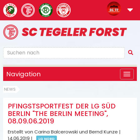
Navigation
NEWS
PFINGSTSPORTFEST DER LG SÜD
BERLIN "THE BERLIN MEETING",
08.09.06.2019
Erstellt von Carina Balcerowski und Bernd Kunze |
14.06.2019
|
LG NORD