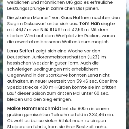
weiblichen und männlichen U16 gab es erfreuliche
Leistungssprünge in zahlreichen Disziplinen.
Die „starken Männer“ von Klaus Haffner machten den
Sieg im Diskuswurf unter sich aus.
Tom
Han
siegte
mit 46,17 m vor
Nils Stahr
mit 42,53 m. Mit dem
starken Wind auf dem Wurfplatz im Rücken, waren
die erwarteten besseren Weiten kaum möglich.
Lena Seifert
zeigt sich eine Woche vor den
Deutschen Juniorenmeisterschaften (U23) im
hessischen Wetzlar in guter Form. Auch die
schwierigen Bedingungen mit erheblichem
Gegenwind in der Startkurve konnten Lena nicht
aufhalten. In neuer Bestzeit von 59,46 sec. über ihre
Spezialstrecke 400 m-Hürden konnte sie im dritten
Lauf dieser Saison zum dritten Mal unter 60 sec.
bleiben und den Sieg erringen.
Maike Hammerschmidt
lief die 800m in einem
großen gemischten Teilnehmerfeld in 2:34,46 min.
Obwohl es bei so vielen Athletinnen zu einigen
Stolpereien führte, kam sie ihrer Bestzeit nahe.