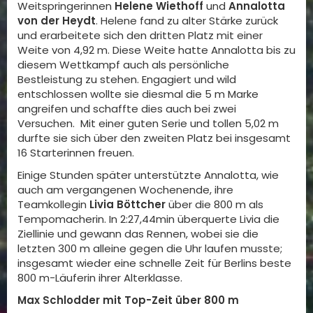
Weitspringerinnen
Helene Wiethoff
und
Annalotta
von der
Heydt
. Helene fand zu alter Stärke zurück
und erarbeitete sich den dritten Platz mit einer
Weite von 4,92 m. Diese Weite hatte Annalotta bis zu
diesem Wettkampf auch als persönliche
Bestleistung zu stehen. Engagiert und wild
entschlossen wollte sie diesmal die 5 m Marke
angreifen und schaffte dies auch bei zwei
Versuchen. Mit einer guten Serie und tollen 5,02 m
durfte sie sich über den zweiten Platz bei insgesamt
16 Starterinnen freuen.
Einige Stunden später unterstützte Annalotta, wie
auch am vergangenen Wochenende, ihre
Teamkollegin
Livia Böttcher
über die 800 m als
Tempomacherin. In 2:27,44min überquerte Livia die
Ziellinie und gewann das Rennen, wobei sie die
letzten 300 m alleine gegen die Uhr laufen musste;
insgesamt wieder eine schnelle Zeit für Berlins beste
800 m-Läuferin ihrer Alterklasse.
Max Schlodder mit Top-Zeit über 800 m