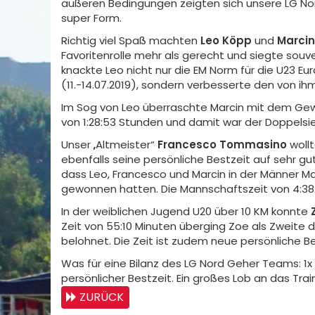
äußeren Bedingungen zeigten sich unsere LG Nord
super Form.
Richtig viel Spaß machten
Leo Köpp
und
Marci
Favoritenrolle mehr als gerecht und siegte souver
knackte Leo nicht nur die EM Norm für die U23 
(11.-14.07.2019), sondern verbesserte den von i
Im Sog von Leo überraschte Marcin mit dem Gewin
von 1:28:53 Stunden und damit war der Doppelsie
Unser „Altmeister“
Francesco Tommasino
wollt
ebenfalls seine persönliche Bestzeit auf sehr gut
dass Leo, Francesco und Marcin in der Männer 
gewonnen hatten. Die Mannschaftszeit von 4:38:1
In der weiblichen Jugend U20 über 10 KM konnte
Zeit von 55:10 Minuten überging Zoe als Zweite d
belohnet. Die Zeit ist zudem neue persönliche B
Was für eine Bilanz des LG Nord Geher Teams: 1x 
persönlicher Bestzeit. Ein großes Lob an das Tr
ZURÜCK