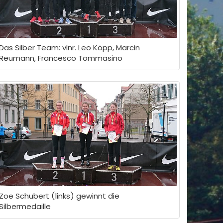
Das Silber Team: vlnr. Leo Köpp, Marcin
Reumann, Francesco Tommasino
Zoe Schubert (links) gewinnt die
Silbermedaille