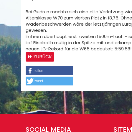
Bei Gudrun machte sich eine alte Verletzung wie
Altersklasse W70 zum vierten Platz in 18,75. Oh
Wadenbeschwerden wäre der letztjährigen Europam
gewesen.
In ihrem überhaupt erst zweiten 1500m-Lauf - so
lief Elisabeth mutig in der Spitze mit und erkäm
neuen LG-Rekord für die W65 bedeutet: 5:59,58!
ZURÜCK
teilen
tweet
SOCIAL MEDIA
SITE