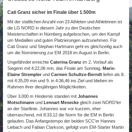
Cati Granz sicher im Finale über 1.500m
Mit der stattlichen Anzahl von 23 Athleten und Athletinnen ist
die LG NORD in diesem Jahr zu den Deutschen
Meisterschaften in Nürnberg aufgebrochen, um den Kampf
um Medaillen und guten Platzierungen aufzunehmen. Für
Cati Granz und Stephan Hartmann geht es gleichzeitig auch
um die Nominierung zur EM 2018 im August in Berlin.
Ungefährdet erreichte
Caterina Granz
im 2. Vorlauf als
Siegerin mit 4:22,06 min. das Finale am Sonntag.
Maris-
Elaine Strempler
und
Carmen Schultze-Berndt
liefen als 8.
mit 4:35,09 min und 9. in 4:36,46 ins Ziel und blieben im
Rahmen ihrer diesjährigen Möglichkeiten.
Über 3.000 m Hindernis standen mit
Johannes
Motschmann
und
Lennart Mesecke
gleich zwei NORD’ler
an der Startlinie. Johannes war vor kurzem, eher
überraschend, mit 8:33,12 die Norm für die EM in Berlin
gelaufen. Das Anfangstempo der beiden SCC’er Hannes
Liebach und Fabian Clarkson, gefolgt vom EM-Starter Martin