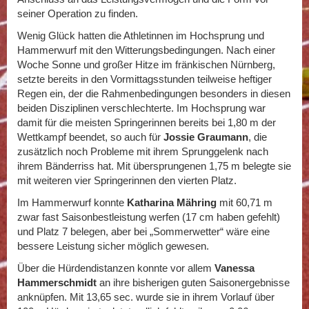
seiner Operation zu finden.
Wenig Glück hatten die Athletinnen im Hochsprung und
Hammerwurf mit den Witterungsbedingungen. Nach einer
Woche Sonne und großer Hitze im fränkischen Nürnberg,
setzte bereits in den Vormittagsstunden teilweise heftiger
Regen ein, der die Rahmenbedingungen besonders in diesen
beiden Disziplinen verschlechterte. Im Hochsprung war
damit für die meisten Springerinnen bereits bei 1,80 m der
Wettkampf beendet, so auch für
Jossie Graumann
, die
zusätzlich noch Probleme mit ihrem Sprunggelenk nach
ihrem Bänderriss hat. Mit übersprungenen 1,75 m belegte sie
mit weiteren vier Springerinnen den vierten Platz.
Im Hammerwurf konnte
Katharina Mähring
mit 60,71 m
zwar fast Saisonbestleistung werfen (17 cm haben gefehlt)
und Platz 7 belegen, aber bei „Sommerwetter“ wäre eine
bessere Leistung sicher möglich gewesen.
Über die Hürdendistanzen konnte vor allem
Vanessa
Hammerschmidt
an ihre bisherigen guten Saisonergebnisse
anknüpfen. Mit 13,65 sec. wurde sie in ihrem Vorlauf über