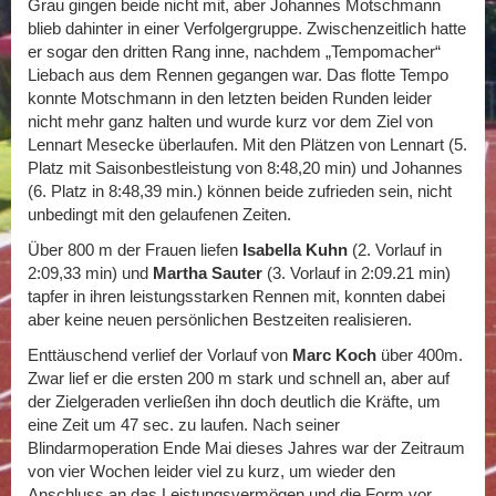
Grau gingen beide nicht mit, aber Johannes Motschmann
blieb dahinter in einer Verfolgergruppe. Zwischenzeitlich hatte
er sogar den dritten Rang inne, nachdem „Tempomacher“
Liebach aus dem Rennen gegangen war. Das flotte Tempo
konnte Motschmann in den letzten beiden Runden leider
nicht mehr ganz halten und wurde kurz vor dem Ziel von
Lennart Mesecke überlaufen. Mit den Plätzen von Lennart (5.
Platz mit Saisonbestleistung von 8:48,20 min) und Johannes
(6. Platz in 8:48,39 min.) können beide zufrieden sein, nicht
unbedingt mit den gelaufenen Zeiten.
Über 800 m der Frauen liefen
Isabella Kuhn
(2. Vorlauf in
2:09,33 min) und
Martha Sauter
(3. Vorlauf in 2:09.21 min)
tapfer in ihren leistungsstarken Rennen mit, konnten dabei
aber keine neuen persönlichen Bestzeiten realisieren.
Enttäuschend verlief der Vorlauf von
Marc Koch
über 400m.
Zwar lief er die ersten 200 m stark und schnell an, aber auf
der Zielgeraden verließen ihn doch deutlich die Kräfte, um
eine Zeit um 47 sec. zu laufen. Nach seiner
Blindarmoperation Ende Mai dieses Jahres war der Zeitraum
von vier Wochen leider viel zu kurz, um wieder den
Anschluss an das Leistungsvermögen und die Form vor