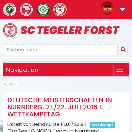
Navigation
NEWS
DEUTSCHE MEISTERSCHAFTEN IN
NÜRNBERG, 21./22. JULI 2018 1.
WETTKAMPFTAG
Erstellt von Bernd Kunze |
21.07.2018
|
Wettkampf
Großes LG NORD Team in Nürnberg