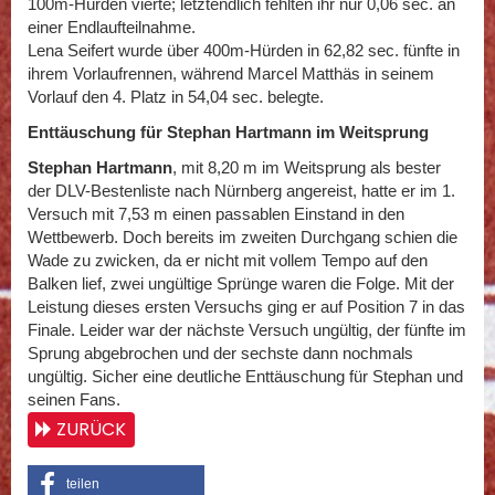
100m-Hürden vierte; letztendlich fehlten ihr nur 0,06 sec. an
einer Endlaufteilnahme.
Lena Seifert wurde über 400m-Hürden in 62,82 sec. fünfte in
ihrem Vorlaufrennen, während Marcel Matthäs in seinem
Vorlauf den 4. Platz in 54,04 sec. belegte.
Enttäuschung für Stephan Hartmann im Weitsprung
Stephan Hartmann
, mit 8,20 m im Weitsprung als bester
der DLV-Bestenliste nach Nürnberg angereist, hatte er im 1.
Versuch mit 7,53 m einen passablen Einstand in den
Wettbewerb. Doch bereits im zweiten Durchgang schien die
Wade zu zwicken, da er nicht mit vollem Tempo auf den
Balken lief, zwei ungültige Sprünge waren die Folge. Mit der
Leistung dieses ersten Versuchs ging er auf Position 7 in das
Finale. Leider war der nächste Versuch ungültig, der fünfte im
Sprung abgebrochen und der sechste dann nochmals
ungültig. Sicher eine deutliche Enttäuschung für Stephan und
seinen Fans.
ZURÜCK
teilen