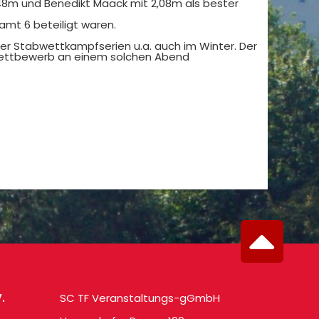
,48m und Benedikt Maack mit 2,08m als bester
amt 6 beteiligt waren.
cher Stabwettkampfserien u.a. auch im Winter. Der
fwettbewerb an einem solchen Abend
.
SC TF Veranstaltungs-gGmbH