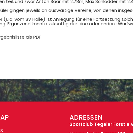
n teil, und zwar Anton Saar mit 2,78m, Max Schlodder mit 2
üler gingen jeweils an auswärtige Vereine, von denen insges
r (u.a. vom SV Halle) ist Anregung für eine Fortsetzung sol
ring. Ergänzend könnte zukünftig der eine oder andere Wur
rgebnisliste als PDF
MAP
ADRESSEN
Sportclub Tegeler Forst e.V
ES