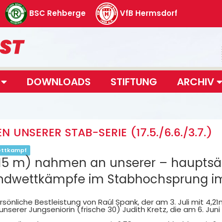
BSC Rehberge
VfB Hermsdorf
T
DOWNLOADS
STIFTUNG
ARCHIV
 UNSERER STAB-SERIE (17.5./6.6./3.7.)
ttkampf
 15 m) nahmen an unserer – hauptsä
endwettkämpfe im Stabhochsprung im 
sönliche Bestleistung von Raúl Spank, der am 3. Juli mit 4,2
nserer Jungseniorin (frische 30) Judith Kretz, die am 6. Juni