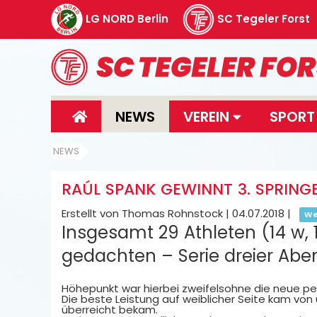
LG NORD Berlin
SC Tegeler Forst
NEWS
VEREIN
SPOR
NEWS
RAÚL SPANK GEWINNT 3. SPRINGEN
Erstellt von Thomas Rohnstock |
04.07.2018
|
We
Insgesamt 29 Athleten (14 w,
gedachten – Serie dreier Ab
Höhepunkt war hierbei zweifelsohne die neue per
Die beste Leistung auf weiblicher Seite kam von u
überreicht bekam.