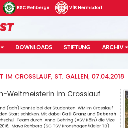
BSC Rehberge
VfB Hermsdorf
T
DOWNLOADS
STIFTUNG
ARCHIV
M CROSSLAUF, ST. GALLEN, 07.04.2018
n-Weltmeisterin im Crosslauf
nd (adh) konnte bei der Studenten-WM im Crosslauf
en Start schicken. Mit dabei
Cati Granz
und
Deborah
chschul-Team durch Anna Gehring (ASV Köln) die Vize-
 2016, Maya Rehberg (SG TSV Kronshagen/Kieler TB)