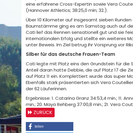
eine erfahrene Cross-Expertin sowie Vera Coutelli
(Hannover Athletics; 38:25,0 min; 32.).
Über 10 Kilometer auf insgesamt sieben Runden
Baumstämme ging es am Samstag auch auf dem Ge
Cati lief das Rennen sensationell gut und sie fe
internationalen Erfolg und stellte ein weiteres
unter Beweis. Im Ziel betrug ihr Vorsprung vor 
Silber für das deutsche Frauen-Team
Cati legte mit Platz eins den Grundstein für die
Anteil daran hatte Debbie, die auf Platz 17 die Zi
auf Platz 11 ein. Komplettiert wurde das super 
Ebenfalls stark präsentierten sich Vera Coutellie
der 62 Läuferinnen.
Ergebnisse: 1. Catarina Granz 34:53,4 min.; 11. A
min.; 20. Maya Rehberg 37:00,8 min.; 21. Vera Coute
ZURÜCK
teilen