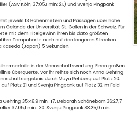
er (ASV Köln; 37:05,1 min; 21.) und Svenja Pingpank
 mit jeweils 13 Höhenmetern und Passagen über hohe
lände der Universität St. Gallen in der Schweiz. Für
ierte mit dem Titelgewinn ihren bis dato größten
 Mal ihre Tempohärte auch auf den längeren Strecken
Rika Kaseda (Japan) 5 Sekunden.
 Silbermedaille in der Mannschaftswertung. Einen großen
ellinie überquerte. Vor ihr reihte sich noch Anna Gehring
Mannschaftsergebnis durch Maya Rehberg auf Platz 20.
r auf Platz 21 und Svenja Pingpank auf Platz 32 im Feld
nna Gehring 35:48,9 min.; 17. Deborah Schöneborn 36:27,7
llier 37:05,1 min.; 30. Svenja Pingpank 38:25,0 min.