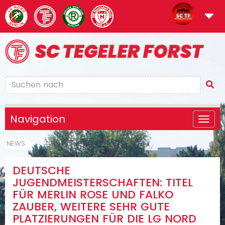
Navigation
NEWS
DEUTSCHE
JUGENDMEISTERSCHAFTEN: TITEL
FÜR MERLIN ROSE UND FALKO
ZAUBER, WEITERE SEHR GUTE
PLATZIERUNGEN FÜR DIE LG NORD