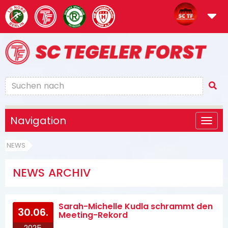
Navigation
NEWS
NEWS ARCHIV
Sarah-Michelle Kudla schrammt den
30.06.
Meeting-Rekord
2025