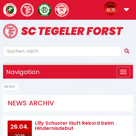
Navigation
NEWS
NEWS ARCHIV
Lilly Schuster läuft Rekord beim
26.04.
Hindernisdebut
2026