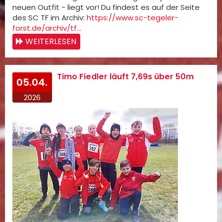
neuen Outfit - liegt vor! Du findest es auf der Seite
des SC TF im Archiv:
https://www.sc-tegeler-
forst.de/archiv/tf…
WEITERLESEN
Timo Fiedler läuft 7,69s über 50m
05.04.
2026