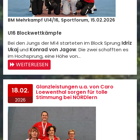
BM Mehrkampf U14/16, Sportforum, 15.02.2026
U16 Blockwettkämpfe
Bei den Jungs der M14 starteten im Block Sprung
Idriz
Ukaj
und
Konrad von Jagow
. Die zwei schafften es
im Hochsprung, eine Höhe von…
WEITERLESEN
Glanzleistungen u.a. von Caro
18.02.
Loewenthal sorgen für tolle
Stimmung bei NORDlern
2026