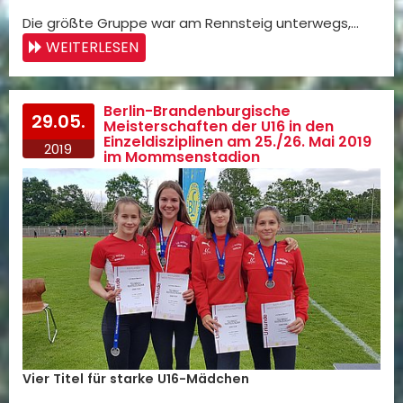
Die größte Gruppe war am Rennsteig unterwegs,…
WEITERLESEN
Berlin-Brandenburgische
29.05.
Meisterschaften der U16 in den
Einzeldisziplinen am 25./26. Mai 2019
2019
im Mommsenstadion
Vier Titel für starke U16-Mädchen