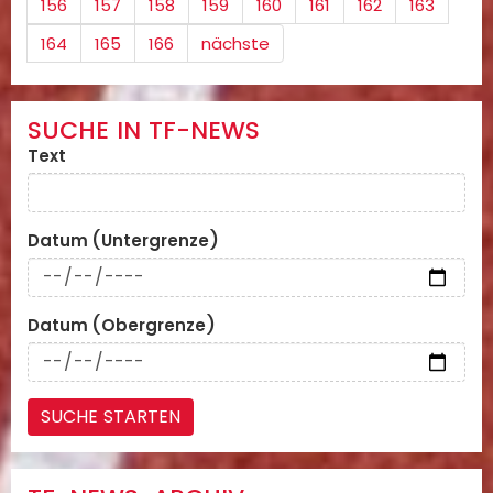
156
157
158
159
160
161
162
163
164
165
166
nächste
SUCHE IN TF-NEWS
Text
Datum (Untergrenze)
Datum (Obergrenze)