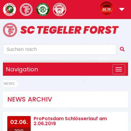
Navigation
NEWS
NEWS ARCHIV
ProPotsdam Schlösserlauf am
02.06.
2.06.2019
2019