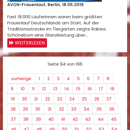
AVON-Frauenlauf, Berlin, 18.05.2019
Fast 18.000 Läuferinnen waren beim größten
Frauenlauf Deutschlands am Start. Auf der
Traditionsstrecke im Tiergarten zeigte Rabea
Schöneborn eine Glanzleistung über…
WEITERLESEN
Seite 94 von 166
vorherige
1
2
3
4
5
6
7
8
9
10
11
12
13
14
15
16
17
18
19
20
21
22
23
24
25
26
27
28
29
30
31
32
33
34
35
36
37
38
39
40
41
42
43
44
45
46
47
48
49
50
51
52
53
54