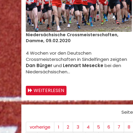
Niedersächsische Crossmeisterschaften,
Damme, 09.02.2020
4 Wochen vor den Deutschen
Crossmeisterschaften in Sindelfingen zeigten
Dan Bürger
und
Lennart Mesecke
bei den
Niedersächsischen…
WEITERLESEN
Seite
vorherige
1
2
3
4
5
6
7
8