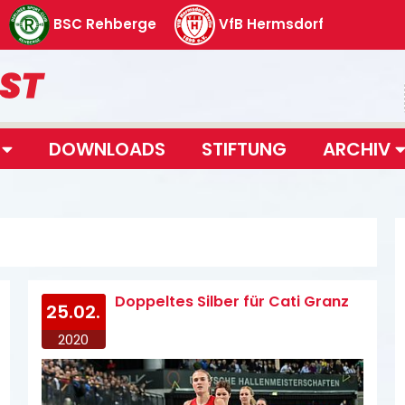
BSC Rehberge
VfB Hermsdorf
T
DOWNLOADS
STIFTUNG
ARCHIV
Doppeltes Silber für Cati Granz
25.02.
2020