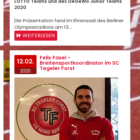
LOTTO Teams und des DeGeWo Junior Teams
2020
Die Präsentation fand im Ehrensaal des Berliner
Olympiastadions am 13.…
WEITERLESEN
Felix Fasel -
12.02.
Breitensportkoordinator im SC
Tegeler Forst
2020