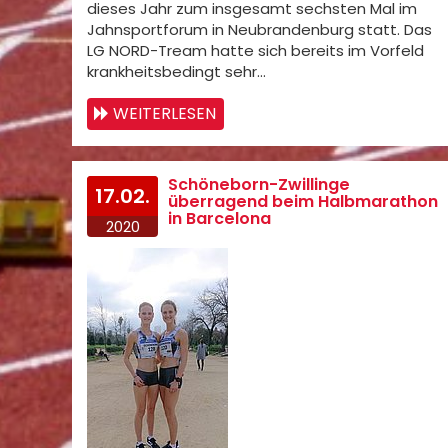
dieses Jahr zum insgesamt sechsten Mal im
Jahnsportforum in Neubrandenburg statt. Das
LG NORD-Tream hatte sich bereits im Vorfeld
krankheitsbedingt sehr…
WEITERLESEN
Schöneborn-Zwillinge
17.02.
überragend beim Halbmarathon
in Barcelona
2020