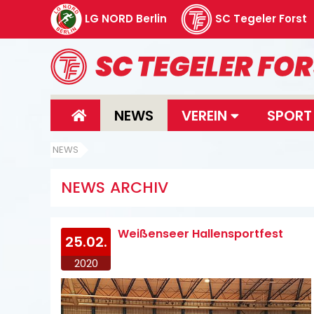
LG NORD Berlin
SC Tegeler Forst
NEWS
VEREIN
SPOR
NEWS
NEWS ARCHIV
Weißenseer Hallensportfest
25.02.
2020