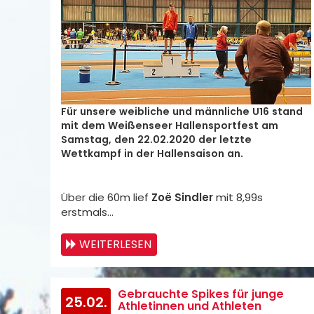
Für unsere weibliche und männliche U16 stand
mit dem Weißenseer Hallensportfest am
Samstag, den 22.02.2020 der letzte
Wettkampf in der Hallensaison an.
Über die 60m lief
Zoë Sindler
mit 8,99s
erstmals…
WEITERLESEN
Gebrauchte Spikes für junge
25.02.
Athletinnen und Athleten