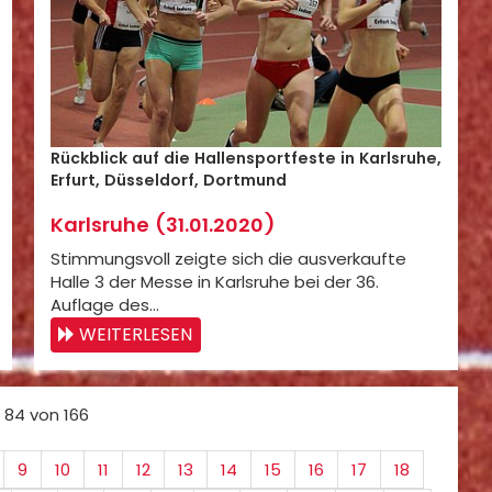
Rückblick auf die Hallensportfeste in Karlsruhe,
Erfurt, Düsseldorf, Dortmund
Karlsruhe (31.01.2020)
Stimmungsvoll zeigte sich die ausverkaufte
Halle 3 der Messe in Karlsruhe bei der 36.
Auflage des…
WEITERLESEN
 84 von 166
9
10
11
12
13
14
15
16
17
18