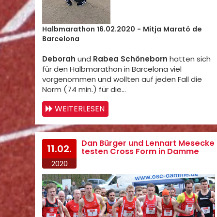
Halbmarathon 16.02.2020 - Mitja Marató de
Barcelona
Deborah
und
Rabea Schöneborn
hatten sich
für den Halbmarathon in Barcelona viel
vorgenommen und wollten auf jeden Fall die
Norm (74 min.) für die…
WEITERLESEN
Dan Bürger und Lennart Mesecke
11.02.
testen Cross Form in Damme
2020