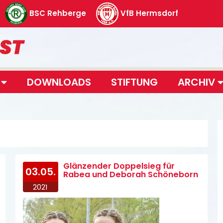
BSC Rehberge
VfB Hermsdorf
T
DOWNLOADS
STIFTUNG
ARCHIV
Glänzender Doppelsieg für
03.05.
Rabea und Deborah Schöneborn
2021