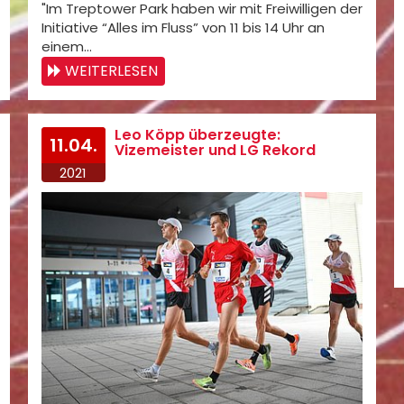
"Im Treptower Park haben wir mit Freiwilligen der
Initiative “Alles im Fluss” von 11 bis 14 Uhr an
einem…
WEITERLESEN
Leo Köpp überzeugte:
11.04.
Vizemeister und LG Rekord
2021