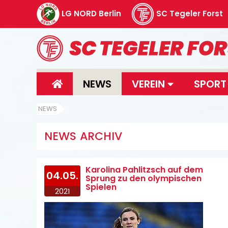
LG NORD Berlin
SC Tegeler Forst
NEWS
VEREIN
SPOR
NEWS
NEWS ARCHIV
Karolina Pahlitzsch auf dem
04.05.
Sprung zu den olympischen
Spielen
2021