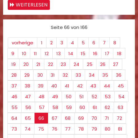
WEITERLESEN
Seite 66 von 166
vorherige
1
2
3
4
5
6
7
8
9
10
11
12
13
14
15
16
17
18
19
20
21
22
23
24
25
26
27
28
29
30
31
32
33
34
35
36
37
38
39
40
41
42
43
44
45
46
47
48
49
50
51
52
53
54
55
56
57
58
59
60
61
62
63
64
65
66
67
68
69
70
71
72
73
74
75
76
77
78
79
80
81