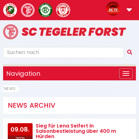
Navigation
NEWS
NEWS ARCHIV
Sieg für Lena Seifert in
09.08.
Saisonbestleistung über 400 m
Hürden
2021