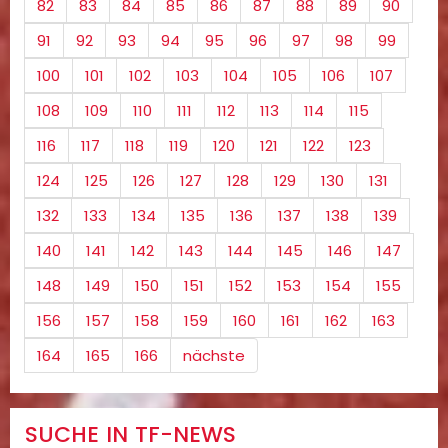
82
83
84
85
86
87
88
89
90
91
92
93
94
95
96
97
98
99
100
101
102
103
104
105
106
107
108
109
110
111
112
113
114
115
116
117
118
119
120
121
122
123
124
125
126
127
128
129
130
131
132
133
134
135
136
137
138
139
140
141
142
143
144
145
146
147
148
149
150
151
152
153
154
155
156
157
158
159
160
161
162
163
164
165
166
nächste
SUCHE IN TF-NEWS