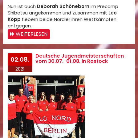
Nun ist auch
Deborah Schöneborn
im Precamp
Shibetsu angekommen und zusammen mit
Leo
Köpp
fiebern beide Nordler ihren Wettkämpfen
entgegen.…
WEITERLESEN
Deutsche Jugendmeisterschaften
02.08.
vom 30.07.-01.08. in Rostock
2021