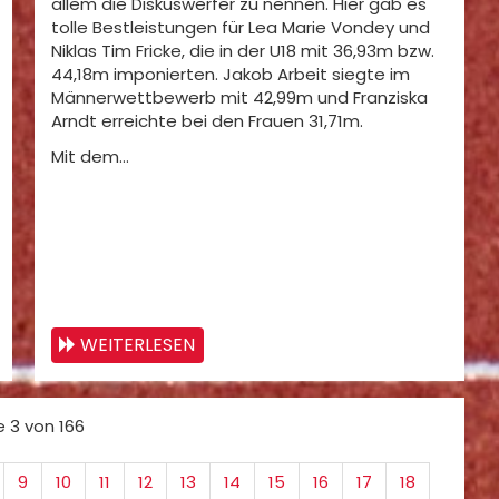
allem die Diskuswerfer zu nennen. Hier gab es
tolle Bestleistungen für Lea Marie Vondey und
Niklas Tim Fricke, die in der U18 mit 36,93m bzw.
44,18m imponierten. Jakob Arbeit siegte im
Männerwettbewerb mit 42,99m und Franziska
Arndt erreichte bei den Frauen 31,71m.
Mit dem…
WEITERLESEN
e 3 von 166
9
10
11
12
13
14
15
16
17
18