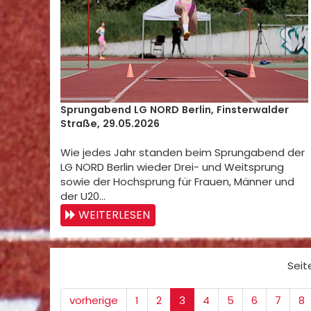
Sprungabend LG NORD Berlin, Finsterwalder
Straße, 29.05.2026
Wie jedes Jahr standen beim Sprungabend der
LG NORD Berlin wieder Drei- und Weitsprung
sowie der Hochsprung für Frauen, Männer und
der U20…
WEITERLESEN
Seit
vorherige
1
2
3
4
5
6
7
8