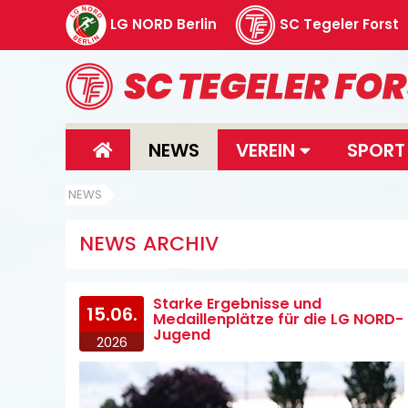
LG NORD Berlin
SC Tegeler Forst
NEWS
VEREIN
SPOR
NEWS
NEWS ARCHIV
Starke Ergebnisse und
15.06.
Medaillenplätze für die LG NORD-
Jugend
2026