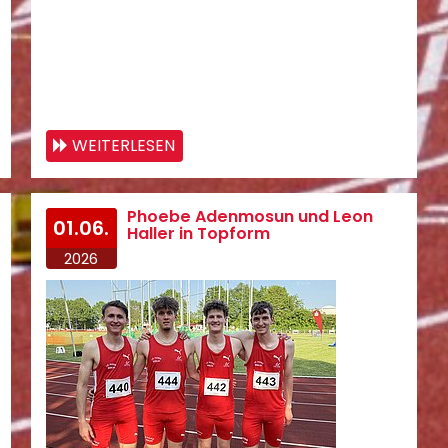
WEITERLESEN
Phoebe Adenmosun und Leon
01.06.
Haller in Topform
2026