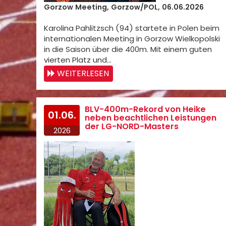
Gorzow Meeting, Gorzow/POL, 06.06.2026
Karolina Pahlitzsch (94) startete in Polen beim
internationalen Meeting in Gorzow Wielkopolski
in die Saison über die 400m. Mit einem guten
vierten Platz und…
WEITERLESEN
BLV-400m-Rekord von Heike
01.06.
neben beachtlichen Leistungen
der LG-NORD-Masters
2026