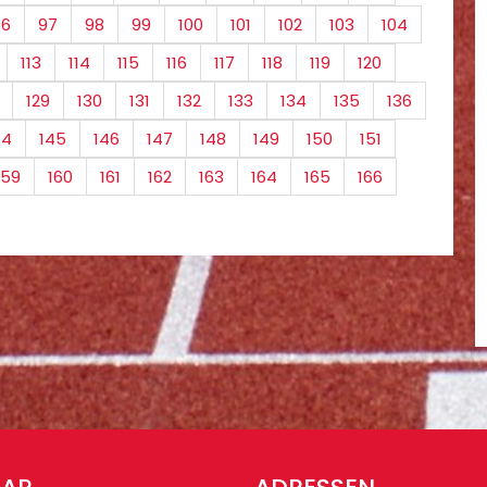
96
97
98
99
100
101
102
103
104
113
114
115
116
117
118
119
120
129
130
131
132
133
134
135
136
44
145
146
147
148
149
150
151
159
160
161
162
163
164
165
166