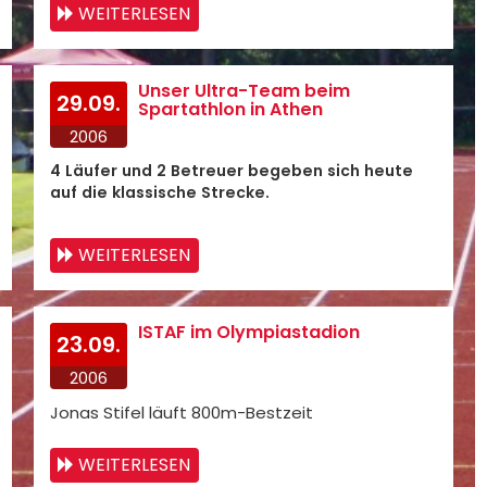
WEITERLESEN
Unser Ultra-Team beim
29.09.
Spartathlon in Athen
2006
4 Läufer und 2 Betreuer begeben sich heute
auf die klassische Strecke.
WEITERLESEN
ISTAF im Olympiastadion
23.09.
2006
Jonas Stifel läuft 800m-Bestzeit
WEITERLESEN