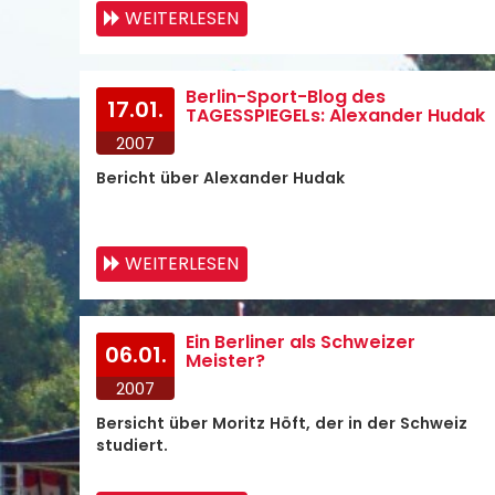
WEITERLESEN
Berlin-Sport-Blog des
17.01.
TAGESSPIEGELs: Alexander Hudak
2007
Bericht über Alexander Hudak
WEITERLESEN
Ein Berliner als Schweizer
06.01.
Meister?
2007
Bersicht über Moritz Höft, der in der Schweiz
studiert.