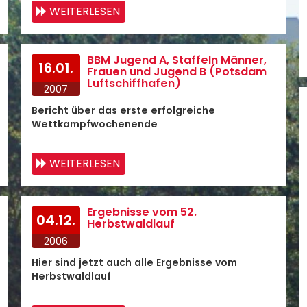
WEITERLESEN
BBM Jugend A, Staffeln Männer,
16.01.
Frauen und Jugend B (Potsdam
Luftschiffhafen)
2007
Bericht über das erste erfolgreiche
Wettkampfwochenende
WEITERLESEN
Ergebnisse vom 52.
04.12.
Herbstwaldlauf
2006
Hier sind jetzt auch alle Ergebnisse vom
Herbstwaldlauf