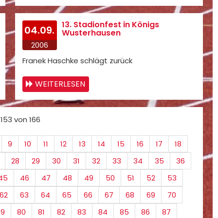
13. Stadionfest in Königs
04.09.
Wusterhausen
2006
Franek Haschke schlägt zurück
WEITERLESEN
 153 von 166
9
10
11
12
13
14
15
16
17
18
28
29
30
31
32
33
34
35
36
45
46
47
48
49
50
51
52
53
62
63
64
65
66
67
68
69
70
79
80
81
82
83
84
85
86
87