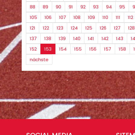
88
89
90
91
92
93
94
95
105
106
107
108
109
110
111
112
121
122
123
124
125
126
127
128
137
138
139
140
141
142
143
1
152
153
154
155
156
157
158
nächste