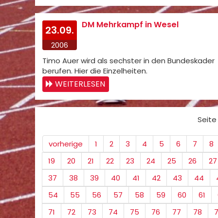
DM Mehrkampf in Wesel
23.09.
2006
Timo Auer wird als sechster in den Bundeskader
berufen. Hier die Einzelheiten.
WEITERLESEN
Seite
vorherige
1
2
3
4
5
6
7
8
19
20
21
22
23
24
25
26
27
37
38
39
40
41
42
43
44
54
55
56
57
58
59
60
61
71
72
73
74
75
76
77
78