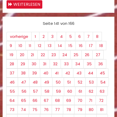
WEITERLESEN
Seite 141 von 166
vorherige
1
2
3
4
5
6
7
8
9
10
11
12
13
14
15
16
17
18
19
20
21
22
23
24
25
26
27
28
29
30
31
32
33
34
35
36
37
38
39
40
41
42
43
44
45
46
47
48
49
50
51
52
53
54
55
56
57
58
59
60
61
62
63
64
65
66
67
68
69
70
71
72
73
74
75
76
77
78
79
80
81