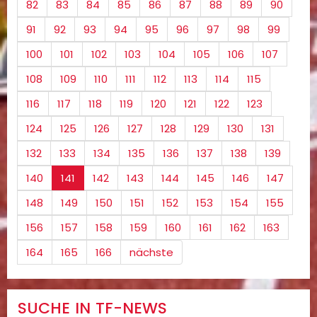
82
83
84
85
86
87
88
89
90
91
92
93
94
95
96
97
98
99
100
101
102
103
104
105
106
107
108
109
110
111
112
113
114
115
116
117
118
119
120
121
122
123
124
125
126
127
128
129
130
131
132
133
134
135
136
137
138
139
140
141
142
143
144
145
146
147
148
149
150
151
152
153
154
155
156
157
158
159
160
161
162
163
164
165
166
nächste
SUCHE IN TF-NEWS