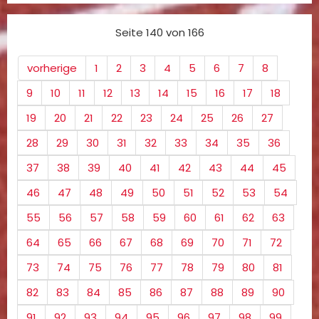
Seite 140 von 166
vorherige
1
2
3
4
5
6
7
8
9
10
11
12
13
14
15
16
17
18
19
20
21
22
23
24
25
26
27
28
29
30
31
32
33
34
35
36
37
38
39
40
41
42
43
44
45
46
47
48
49
50
51
52
53
54
55
56
57
58
59
60
61
62
63
64
65
66
67
68
69
70
71
72
73
74
75
76
77
78
79
80
81
82
83
84
85
86
87
88
89
90
91
92
93
94
95
96
97
98
99