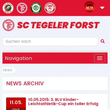
Navigation
NEWS
NEWS ARCHIV
10.05.2015: 3. BLV Kinder-
11.05.
Leichtathletik-Cup ein toller Erfolg
2015