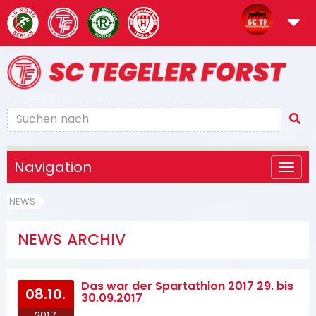
Navigation
NEWS
NEWS ARCHIV
Das war der Spartathlon 2017 29. bis
08.10.
30.09.2017
2017