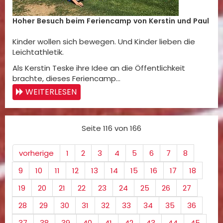
Hoher Besuch beim Feriencamp von Kerstin und Paul
Kinder wollen sich bewegen. Und Kinder lieben die
Leichtathletik.
Als Kerstin Teske ihre Idee an die Öffentlichkeit
brachte, dieses Feriencamp…
WEITERLESEN
Seite 116 von 166
vorherige
1
2
3
4
5
6
7
8
9
10
11
12
13
14
15
16
17
18
19
20
21
22
23
24
25
26
27
28
29
30
31
32
33
34
35
36
37
38
39
40
41
42
43
44
45